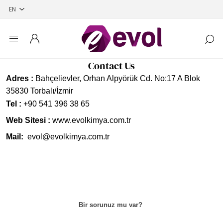
Contact Us
Adres :
Bahçelievler, Orhan Alpyörük Cd. No:17 A Blok
35830 Torbalı/İzmir
Tel :
+90 541 396 38 65
Web Sitesi :
www.evolkimya.com.tr
Mail:
evol@evolkimya.com.tr
Bir sorunuz mu var?